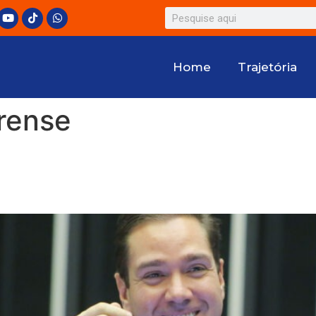
Home
Trajetória
rense
a a acordo e vai destinar ce
er