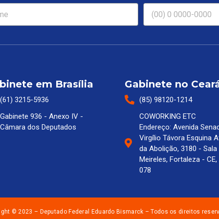
binete em Brasília
Gabinete no Cear
(61) 3215-5936
(85) 98120-1214
Gabinete 936 - Anexo IV -
COWORKING ETC
Câmara dos Deputados
Endereço: Avenida Sena
Virgílio Távora Esquina 
da Abolição, 3180 - Sala
Meireles, Fortaleza - CE
078
ight © 2023 – Deputado Federal Eduardo Bismarck – Todos os direitos reser