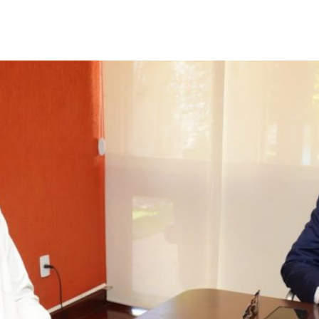
egue acordo e bancada envia
ará