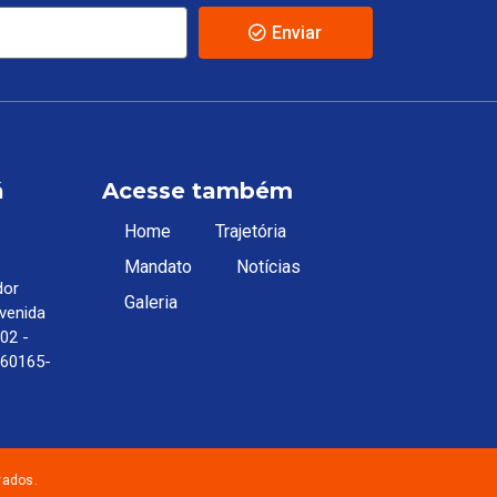
Enviar
á
Acesse também
Home
Trajetória
Mandato
Notícias
dor
Galeria
Avenida
 02 -
, 60165-
vados.