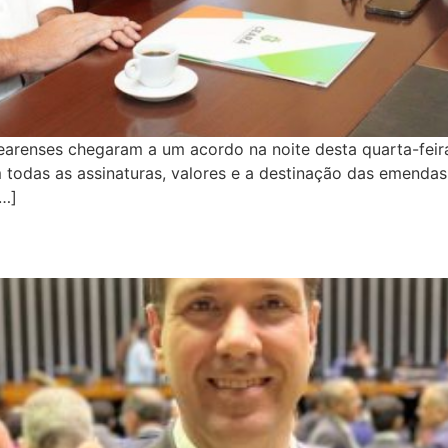
earenses chegaram a um acordo na noite desta quarta-feir
odas as assinaturas, valores e a destinação das emendas
[…]
ck, eleito novo coordenador