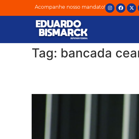
Acompanhe nosso mandato!
Tag:
bancada cea
Bancada cearense cheg
ao tratamento do cânc