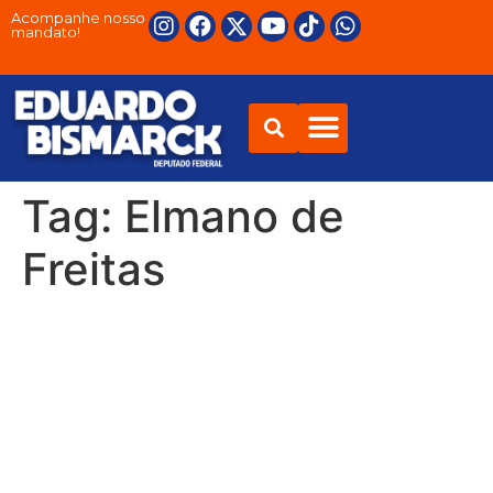
Acompanhe nosso
mandato!
Tag:
Elmano de
Freitas
Bancada cearense chega a
acordo e vai destinar cerca
de R$ 140 milhões ao
tratamento do câncer