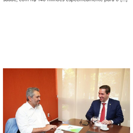
Eduardo Bismarck
consegue acordo e
bancada envia ata com a
destinação de emendas
para o Ceará