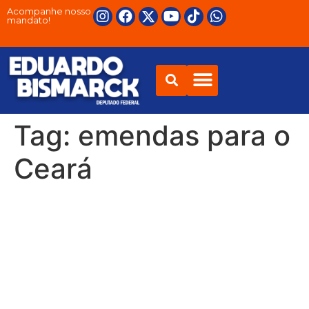
Acompanhe nosso
mandato!
Tag:
emendas para o
Ceará
Eduardo Bismarck
consegue acordo e
bancada envia ata com a
destinação de emendas